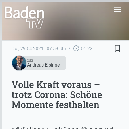
menu
bookmark_border
play_circle_outline
Do., 29.04.2021
, 07:58 Uhr
/
01:22
VON
Andreas Eisinger
Volle Kraft voraus –
trotz Corona: Schöne
Momente festhalten
Volle Kraft voraus – trotz Corona. Wir bringen euch