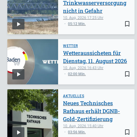
Trinkwasserversorgung
nicht in Gefahr
10. Aug. 2026
17:25
bookmark_border
05:12 Min.
WETTER
Wetteraussicheten für
Dienstag, 11. August 2026
10. Aug. 2026
16:43
bookmark_border
02:00 Min.
AKTUELLES
Neues Technisches
Rathaus erhält DGNB-
Gold-Zertifizierung
10. Aug. 2026
15:40
bookmark_border
03:56 Min.