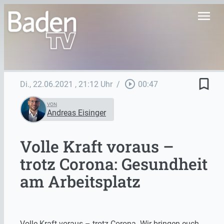
menu
bookmark_border
play_circle_outline
Di., 22.06.2021
, 21:12 Uhr
/
00:47
VON
Andreas Eisinger
Volle Kraft voraus –
trotz Corona: Gesundheit
am Arbeitsplatz
Volle Kraft voraus – trotz Corona. Wir bringen euch