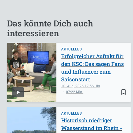
Das könnte Dich auch
interessieren
AKTUELLES
Erfolgreicher Auftakt für
den KSC: Das sagen Fans
und Influencer zum
Saisonstart
10. Aug. 2026
17:56
bookmark_border
07:22 Min.
AKTUELLES
Historisch niedriger
Wasserstand im Rhein -