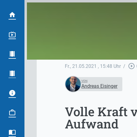
play_circle_outline
Fr., 21.05.2021
, 15:48 Uhr
/
VON
Andreas Eisinger
Volle Kraft 
Aufwand