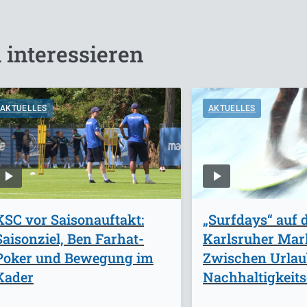
 interessieren
AKTUELLES
AKTUELLES
KSC vor Saisonauftakt:
„Surfdays“ auf
Saisonziel, Ben Farhat-
Karlsruher Mark
Poker und Bewegung im
Zwischen Urlau
Kader
Nachhaltigkeits