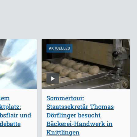
AKTUELLES
 dem
Sommertour:
tplatz:
Staatssekretär Thomas
bsflair und
Dörflinger besucht
debatte
Bäckerei-Handwerk in
Knittlingen