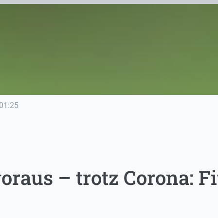
01:25
voraus – trotz Corona: F