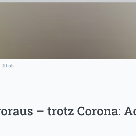
e
00:55
voraus – trotz Corona: 