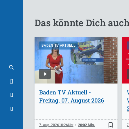
Das könnte Dich auch
BADEN TV AKTUELL
Baden TV Aktuell -
Freitag, 07. August 2026
bookmark_border
7. Aug. 2026
18:26
20:02 Min.
7