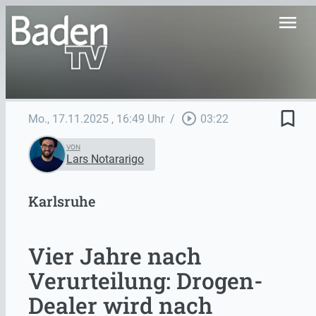
menu
bookmark_border
play_circle_outline
Mo., 17.11.2025
, 16:49 Uhr
/
03:22
VON
Lars Notararigo
Karlsruhe
Vier Jahre nach
Verurteilung: Drogen-
Dealer wird nach