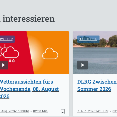
 interessieren
WETTER
AKTUELLES
Wetteraussichten fürs
DLRG Zwischen
Wochenende, 08. August
Sommer 2026
2026
bookmark_border
. Aug. 2026
16:33
02:00 Min.
7. Aug. 2026
14:35
03