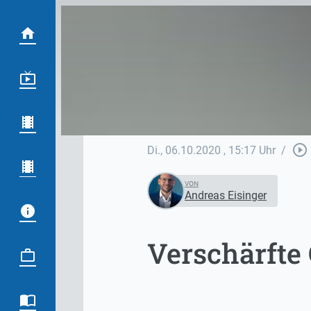
play_circle_outline
Di., 06.10.2020
, 15:17 Uhr
/
VON
Andreas Eisinger
Verschärft