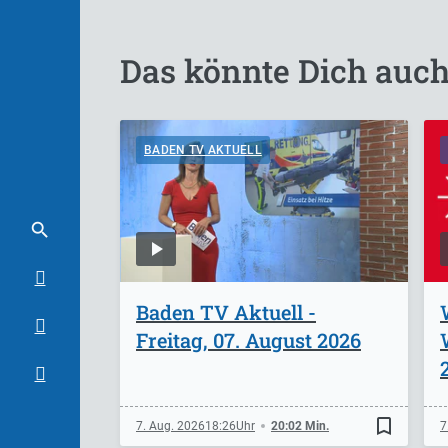
Das könnte Dich auch
BADEN TV AKTUELL
Baden TV Aktuell -
Freitag, 07. August 2026
bookmark_border
7. Aug. 2026
18:26
20:02 Min.
7