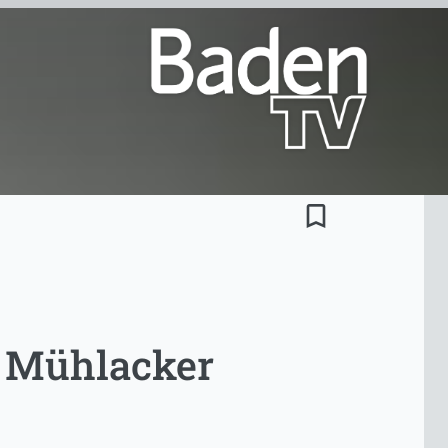
bookmark_border
 Mühlacker