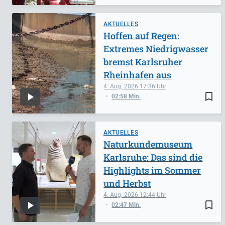
AKTUELLES
Hoffen auf Regen:
Extremes Niedrigwasser
bremst Karlsruher
Rheinhafen aus
4. Aug. 2026
17:36
bookmark_border
02:58 Min.
AKTUELLES
Naturkundemuseum
Karlsruhe: Das sind die
Highlights im Sommer
und Herbst
4. Aug. 2026
12:44
bookmark_border
02:47 Min.