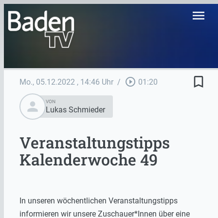
menu
bookmark_border
play_circle_outline
Mo., 05.12.2022
, 14:46 Uhr
/
01:20
person
VON
Lukas Schmieder
Veranstaltungstipps
Kalenderwoche 49
In unseren wöchentlichen Veranstaltungstipps
informieren wir unsere Zuschauer*Innen über eine