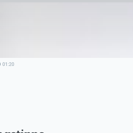
line
01:20