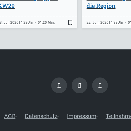
KW29
die Region
bookmark_border
3. Juli 2026
14:23
01:20 Min.
22. Juni 2026
14:38
0
AGB
Datenschutz
Impressum
Teilnahm