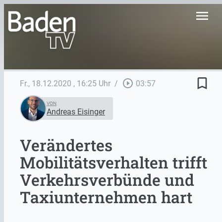
menu
bookmark_border
play_circle_outline
Fr., 18.12.2020
, 16:25 Uhr
/
03:57
VON
Andreas Eisinger
Verändertes
Mobilitätsverhalten trifft
Verkehrsverbünde und
Taxiunternehmen hart