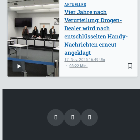
AKTUELLES
Vier Jahre nach
Verurteilung: Drogen-
Dealer wird nach
entschlüsselten Handy-
Nachrichten erneut
angeklagt
17. Nov. 2025
16:49
bookmark_border
03:22 Min.