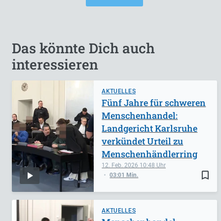
Das könnte Dich auch
interessieren
AKTUELLES
Fünf Jahre für schweren
Menschenhandel:
Landgericht Karlsruhe
verkündet Urteil zu
Menschenhändlerring
12. Feb. 2026
10:48
bookmark_border
03:01 Min.
AKTUELLES