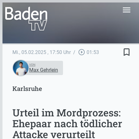
menu
bookmark_border
play_circle_outline
Mi., 05.02.2025
, 17:50 Uhr
/
01:53
VON
Max Gehrlein
Karlsruhe
Urteil im Mordprozess:
Ehepaar nach tödlicher
Attacke verurteilt