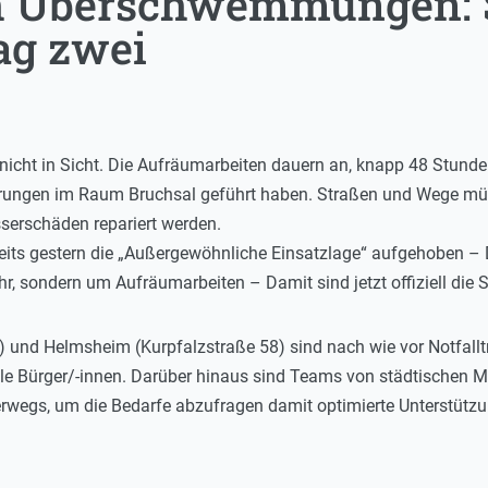
 Überschwemmungen: S
ag zwei
l nicht in Sicht. Die Aufräumarbeiten dauern an, knapp 48 Stund
rungen im Raum Bruchsal geführt haben. Straßen und Wege müss
erschäden repariert werden.
ereits gestern die „Außergewöhnliche Einsatzlage“ aufgehoben 
, sondern um Aufräumarbeiten – Damit sind jetzt offiziell di
) und Helmsheim (Kurpfalzstraße 58) sind nach wie vor Notfallt
 alle Bürger/-innen. Darüber hinaus sind Teams von städtischen 
egs, um die Bedarfe abzufragen damit optimierte Unterstützung