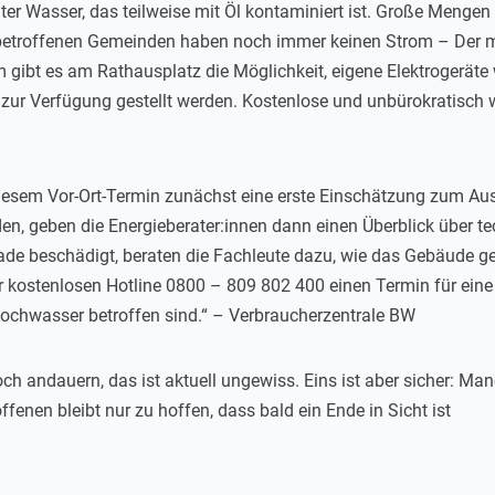
unter Wasser, das teilweise mit Öl kontaminiert ist. Große Men
 betroffenen Gemeinden haben noch immer keinen Strom – Der 
m gibt es am Rathausplatz die Möglichkeit, eigene Elektrogerät
zur Verfügung gestellt werden. Kostenlose und unbürokratisch wi
 diesem Vor-Ort-Termin zunächst eine erste Einschätzung zum 
n, geben die Energieberater:innen dann einen Überblick über t
sade beschädigt, beraten die Fachleute dazu, wie das Gebäude g
 kostenlosen Hotline 0800 – 809 802 400 einen Termin für eine 
ochwasser betroffen sind.“ – Verbraucherzentrale BW
ch andauern, das ist aktuell ungewiss. Eins ist aber sicher: M
fenen bleibt nur zu hoffen, dass bald ein Ende in Sicht ist