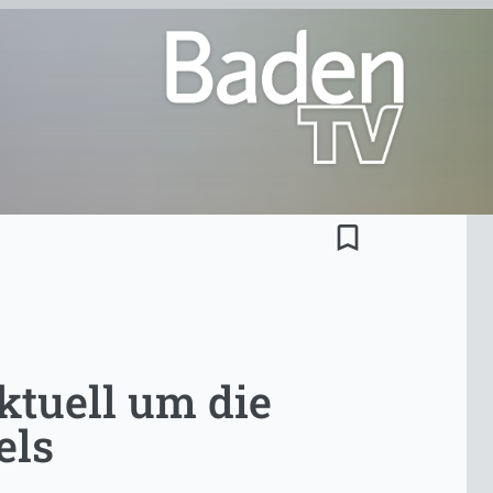
bookmark_border
ktuell um die
els