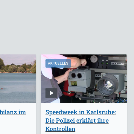
AKTUELLES
bilanz im
Speedweek in Karlsruhe:
Die Polizei erklärt ihre
Kontrollen