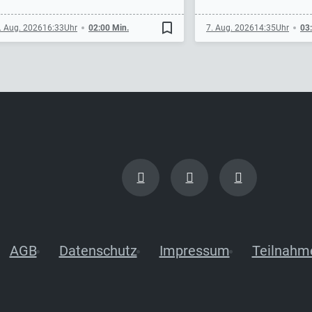
bookmark_border
. Aug. 2026
16:33
02:00 Min.
7. Aug. 2026
14:35
03
AGB
Datenschutz
Impressum
Teilnahm