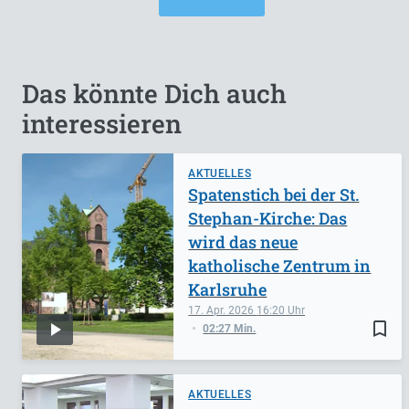
Das könnte Dich auch
interessieren
AKTUELLES
Spatenstich bei der St.
Stephan-Kirche: Das
wird das neue
katholische Zentrum in
Karlsruhe
17. Apr. 2026
16:20
bookmark_border
02:27 Min.
AKTUELLES