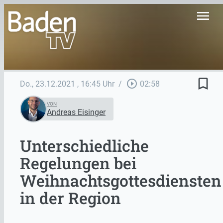
menu
bookmark_border
play_circle_outline
Do., 23.12.2021
, 16:45 Uhr
/
02:58
VON
Andreas Eisinger
Unterschiedliche
Regelungen bei
Weihnachtsgottesdiensten
in der Region