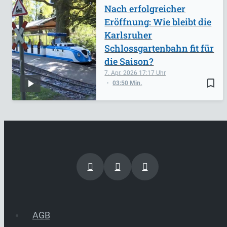
Nach erfolgreicher
Eröffnung: Wie bleibt die
Karlsruher
Schlossgartenbahn fit für
die Saison?
7. Apr. 2026
17:17
bookmark_border
03:50 Min.
AGB