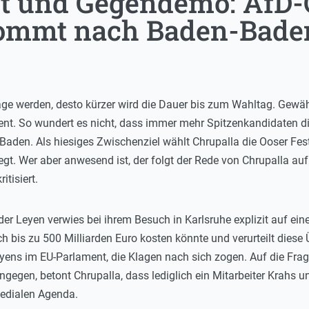
st und Gegendemo: AfD-
kommt nach Baden-Bade
age werden, desto kürzer wird die Dauer bis zum Wahltag. Gewä
t. So wundert es nicht, dass immer mehr Spitzenkandidaten di
den. Als hiesiges Zwischenziel wählt Chrupalla die Ooser Festhal
egt. Wer aber anwesend ist, der folgt der Rede von Chrupalla 
itisiert.
r Leyen verwies bei ihrem Besuch in Karlsruhe explizit auf ein
ch bis zu 500 Milliarden Euro kosten könnte und verurteilt diese
eyens im EU-Parlament, die Klagen nach sich zogen. Auf die Fr
egen, betont Chrupalla, dass lediglich ein Mitarbeiter Krahs u
medialen Agenda.