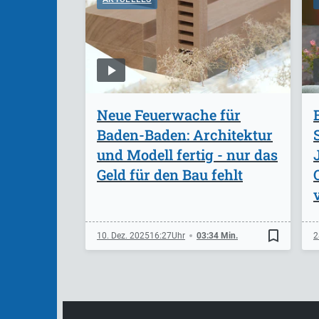
Neue Feuerwache für
Baden-Baden: Architektur
und Modell fertig - nur das
Geld für den Bau fehlt
bookmark_border
10. Dez. 2025
16:27
03:34 Min.
2