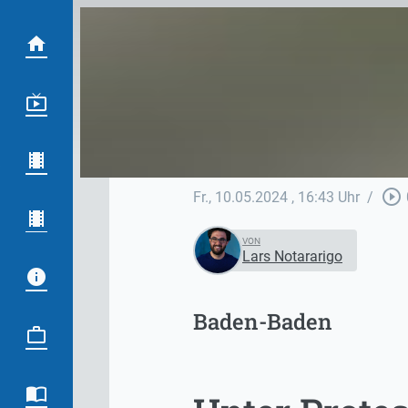
play_circle_outline
Fr., 10.05.2024
, 16:43 Uhr
/
VON
Lars Notararigo
Baden-Baden