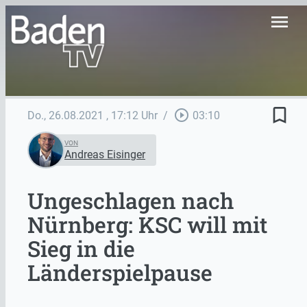
menu
bookmark_border
play_circle_outline
Do., 26.08.2021
, 17:12 Uhr
/
03:10
VON
Andreas Eisinger
Ungeschlagen nach
Nürnberg: KSC will mit
Sieg in die
Länderspielpause