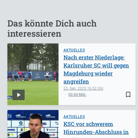
Das könnte Dich auch
interessieren
AKTUELLES
Nach erster Niederlage:
Karlsruher SC will gegen
Magdeburg wieder
angreifen
25. Sep. 2025
16:52
bookmark_border
02:44 Min.
AKTUELLES
KSC vor schwerem
Hinrunden-Abschluss in