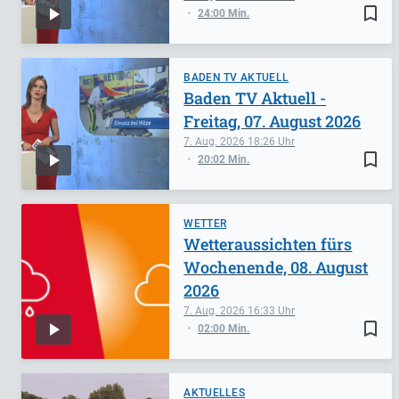
bookmark_border
24:00 Min.
BADEN TV AKTUELL
Baden TV Aktuell -
Freitag, 07. August 2026
7. Aug. 2026
18:26
bookmark_border
20:02 Min.
WETTER
Wetteraussichten fürs
Wochenende, 08. August
2026
7. Aug. 2026
16:33
bookmark_border
02:00 Min.
AKTUELLES