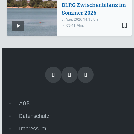
DLRG Zwischenbilanz im
Sommer 2026
7. Aug. 2026
14:35
bookmark_border
03:41 Min.
AGB
Datenschutz
Impressum