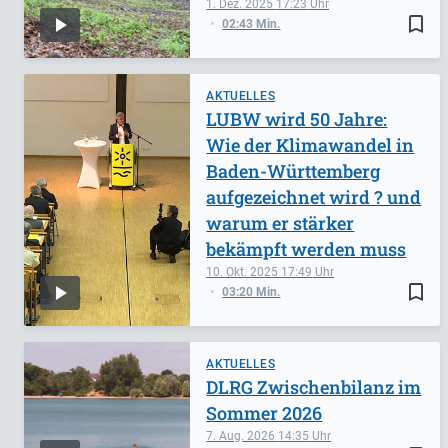
1. Dez. 2025
17:23
bookmark_border
02:43 Min.
AKTUELLES
LUBW wird 50 Jahre:
Wie der Klimawandel in
Baden-Württemberg
aufgezeichnet wird ? und
warum er stärker
bekämpft werden muss
10. Okt. 2025
17:49
bookmark_border
03:20 Min.
AKTUELLES
DLRG Zwischenbilanz im
Sommer 2026
7. Aug. 2026
14:35