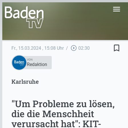
menu
bookmark_border
play_circle_outline
Fr., 15.03.2024
, 15:08 Uhr
/
02:30
VON
Redaktion
Karlsruhe
"Um Probleme zu lösen,
die die Menschheit
verursacht hat": KIT-