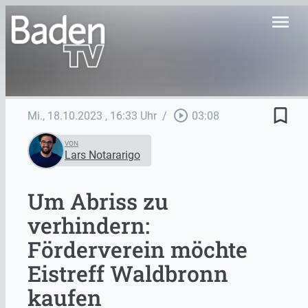
menu
bookmark_border
play_circle_outline
Mi., 18.10.2023
, 16:33 Uhr
/
03:08
VON
Lars Notararigo
Um Abriss zu
verhindern:
Förderverein möchte
Eistreff Waldbronn
kaufen