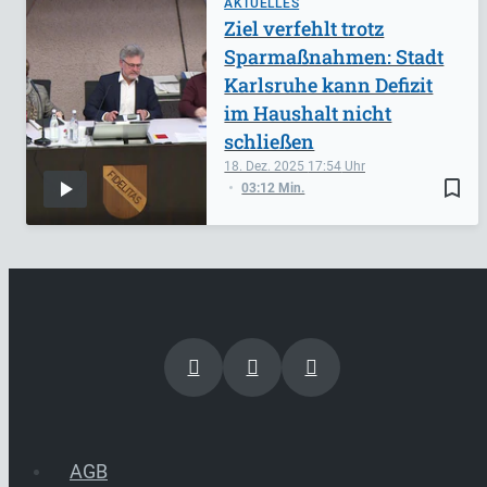
AKTUELLES
Ziel verfehlt trotz
Sparmaßnahmen: Stadt
Karlsruhe kann Defizit
im Haushalt nicht
schließen
18. Dez. 2025
17:54
bookmark_border
03:12 Min.
AGB