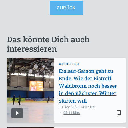
ZURÜCK
Das könnte Dich auch
interessieren
AKTUELLES
Eislauf-Saison geht zu
Ende: Wie der Eistreff
Waldbronn noch besser
in den nächsten Winter
starten will
10. Apr. 2026
14:37
bookmark_border
03:11 Min.