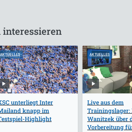
 interessieren
AKTUELLES
AKTUELLES
KSC unterliegt Inter
Live aus dem
Mailand knapp im
Trainingslager:
Testspiel-Highlight
Wanitzek über d
Vorbereitung fü