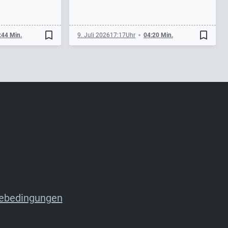
bookmark_border
bookmark_border
:44 Min.
9. Juli 2026
17:17
04:20 Min.
ebedingungen