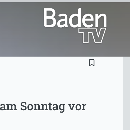
bookmark_border
t am Sonntag vor