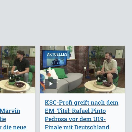
AKTUELLES
KSC-Profi greift nach dem
 Marvin
EM-Titel: Rafael Pinto
ie
Pedrosa vor dem U19-
r die neue
Finale mit Deutschland