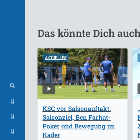
Das könnte Dich auch
AKTUELLES
KSC vor Saisonauftakt:
Saisonziel, Ben Farhat-
Poker und Bewegung im
Kader