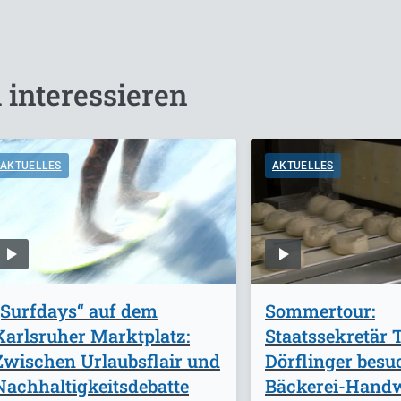
 interessieren
AKTUELLES
AKTUELLES
„Surfdays“ auf dem
Sommertour:
Karlsruher Marktplatz:
Staatssekretär
Zwischen Urlaubsflair und
Dörflinger besu
Nachhaltigkeitsdebatte
Bäckerei-Handw