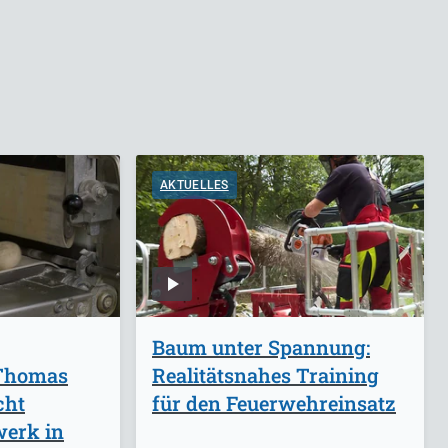
AKTUELLES
Baum unter Spannung:
 Thomas
Realitätsnahes Training
cht
für den Feuerwehreinsatz
erk in