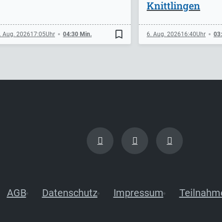
Knittlingen
bookmark_border
. Aug. 2026
17:05
04:30 Min.
6. Aug. 2026
16:40
03
AGB
Datenschutz
Impressum
Teilnahm