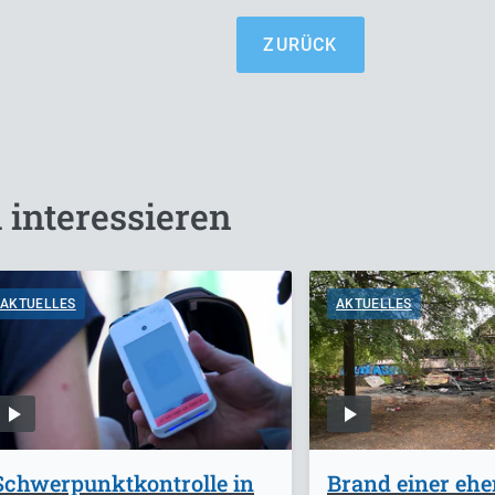
ZURÜCK
 interessieren
AKTUELLES
AKTUELLES
Schwerpunktkontrolle in
Brand einer eh