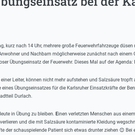
Übungseinsatz bei der K
, kurz nach 14 Uhr, mehrere große Feuerwehrfahrzeuge düsen mi
Anwohner und Nachbarn möglicherweise zunächst nach einem G
oser Übungseinsatz der Feuerwehr. Dieses Mal auf der Agenda: 
von einer Leiter, können nicht mehr aufstehen und Salzsäure tropf
eines Übungseinsatzes für die Karlsruher Einsatzkräfte der Be
dtteil Durlach.
leute in Übung zu bleiben.
E
inen verletzten Menschen aus einem
rlieren und die mit Salzsäure kontaminierte Kleidung wegschne
fte der schauspielende Patient sich etwas drunter ziehen 😊 Bei