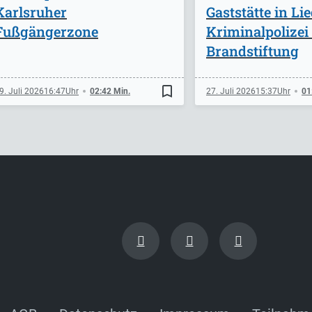
Karlsruher
Gaststätte in Li
Fußgängerzone
Kriminalpolizei
Brandstiftung
bookmark_border
9. Juli 2026
16:47
02:42 Min.
27. Juli 2026
15:37
01