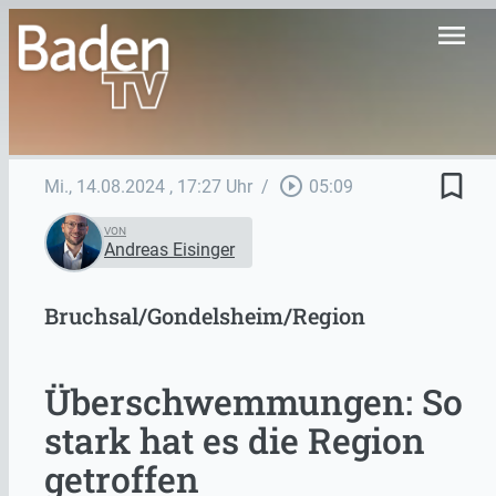
menu
bookmark_border
play_circle_outline
Mi., 14.08.2024
, 17:27 Uhr
/
05:09
VON
Andreas Eisinger
Bruchsal/Gondelsheim/Region
Überschwemmungen: So
stark hat es die Region
getroffen