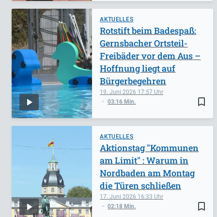
AKTUELLES
Rotstift beim Badespaß:
Gernsbacher Ortsteil-
Freibäder vor dem Aus –
Hoffnung liegt auf
Bürgerbegehren
19. Juni 2026
17:57
bookmark_border
03:16 Min.
AKTUELLES
Aktionstag "Kommunen
am Limit" : Warum in
Nordbaden am Montag
die Türen schließen
17. Juni 2026
16:33
bookmark_border
02:18 Min.