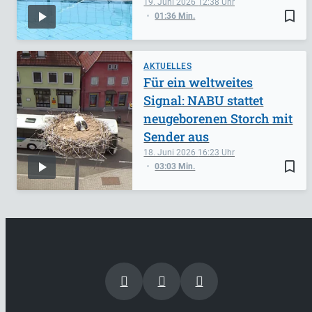
19. Juni 2026
12:38
bookmark_border
01:36 Min.
AKTUELLES
Für ein weltweites
Signal: NABU stattet
neugeborenen Storch mit
Sender aus
18. Juni 2026
16:23
bookmark_border
03:03 Min.