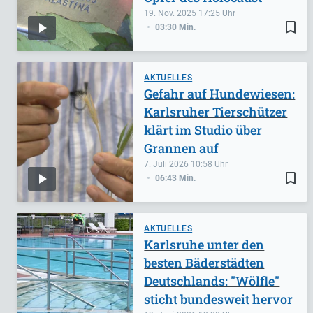
19. Nov. 2025
17:25
bookmark_border
03:30 Min.
AKTUELLES
Gefahr auf Hundewiesen:
Karlsruher Tierschützer
klärt im Studio über
Grannen auf
7. Juli 2026
10:58
bookmark_border
06:43 Min.
AKTUELLES
Karlsruhe unter den
besten Bäderstädten
Deutschlands: "Wölfle"
sticht bundesweit hervor