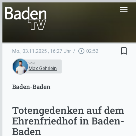
menu
bookmark_border
play_circle_outline
Mo., 03.11.2025
, 16:27 Uhr
/
02:52
VON
Max Gehrlein
Baden-Baden
Totengedenken auf dem
Ehrenfriedhof in Baden-
Baden