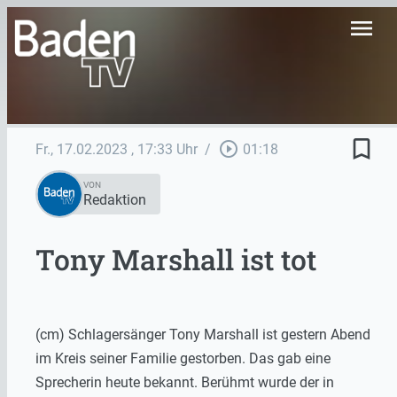
menu
bookmark_border
play_circle_outline
Fr., 17.02.2023
, 17:33 Uhr
/
01:18
VON
Redaktion
Tony Marshall ist tot
(cm) Schlagersänger Tony Marshall ist gestern Abend
im Kreis seiner Familie gestorben. Das gab eine
Sprecherin heute bekannt. Berühmt wurde der in