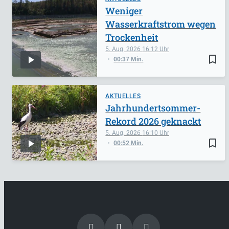
Weniger
Wasserkraftstrom wegen
Trockenheit
5. Aug. 2026
16:12
bookmark_border
00:37 Min.
AKTUELLES
Jahrhundertsommer-
Rekord 2026 geknackt
5. Aug. 2026
16:10
bookmark_border
00:52 Min.