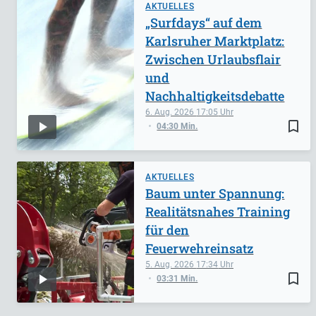
AKTUELLES
„Surfdays“ auf dem
Karlsruher Marktplatz:
Zwischen Urlaubsflair
und
Nachhaltigkeitsdebatte
6. Aug. 2026
17:05
bookmark_border
04:30 Min.
AKTUELLES
Baum unter Spannung:
Realitätsnahes Training
für den
Feuerwehreinsatz
5. Aug. 2026
17:34
bookmark_border
03:31 Min.