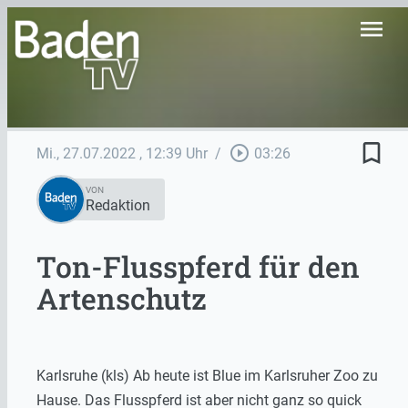
menu
bookmark_border
play_circle_outline
Mi., 27.07.2022
, 12:39 Uhr
/
03:26
VON
Redaktion
Ton-Flusspferd für den
Artenschutz
Karlsruhe (kls) Ab heute ist Blue im Karlsruher Zoo zu
Hause. Das Flusspferd ist aber nicht ganz so quick