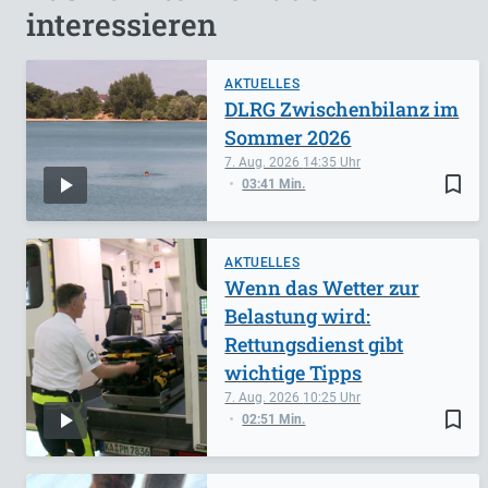
interessieren
AKTUELLES
DLRG Zwischenbilanz im
Sommer 2026
7. Aug. 2026
14:35
bookmark_border
03:41 Min.
AKTUELLES
Wenn das Wetter zur
Belastung wird:
Rettungsdienst gibt
wichtige Tipps
7. Aug. 2026
10:25
bookmark_border
02:51 Min.