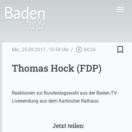
menu
bookmark_border
play_circle_outline
Mo., 25.09.2017
, 15:54 Uhr
/
04:24
Thomas Hock (FDP)
Reaktionen zur Bundestagswahl aus der Baden-TV-
Livesendung aus dem Karlsruher Rathaus.