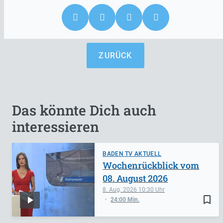
ZURÜCK
Das könnte Dich auch
interessieren
BADEN TV AKTUELL
Wochenrückblick vom
08. August 2026
8. Aug. 2026
10:30
bookmark_border
24:00 Min.