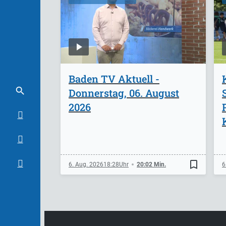
Baden TV Aktuell -
Donnerstag, 06. August
2026
bookmark_border
6. Aug. 2026
18:28
20:02 Min.
6