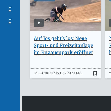
Auf los geht’s los: Neue
Sport- und Freizeitanlage
im Enzauenpark eröffnet
bookmark_border
30. Juli 2026
17:35
04:38 Min.
2