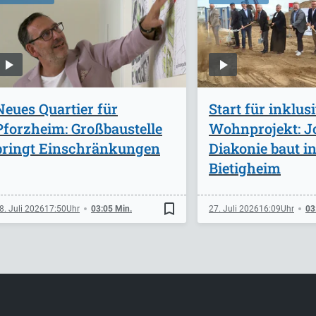
Neues Quartier für
Start für inklus
Pforzheim: Großbaustelle
Wohnprojekt: J
bringt Einschränkungen
Diakonie baut i
Bietigheim
bookmark_border
8. Juli 2026
17:50
03:05 Min.
27. Juli 2026
16:09
03