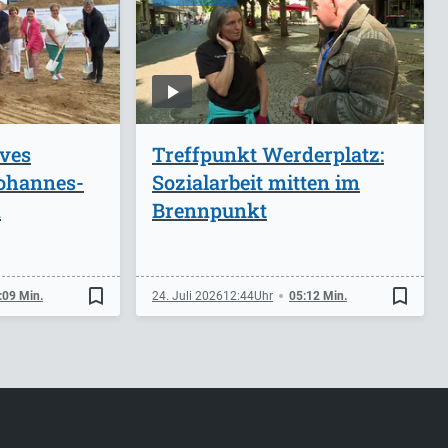
ives
Treffpunkt Werderplatz:
ohannes-
Sozialarbeit mitten im
n
Brennpunkt
bookmark_border
bookmark_border
:09 Min.
24. Juli 2026
12:44
05:12 Min.