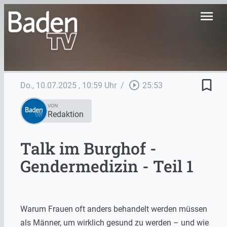
menu
bookmark_border
play_circle_outline
Do., 10.07.2025
, 10:59 Uhr
/
25:53
VON
Redaktion
Talk im Burghof -
Gendermedizin - Teil 1
Warum Frauen oft anders behandelt werden müssen
als Männer, um wirklich gesund zu werden – und wie