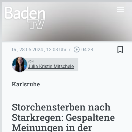
menu
bookmark_border
play_circle_outline
Di., 28.05.2024
, 13:03 Uhr
/
04:28
VON
Julia Kristin Mitschele
Karlsruhe
Storchensterben nach
Starkregen: Gespaltene
Meinungen in der