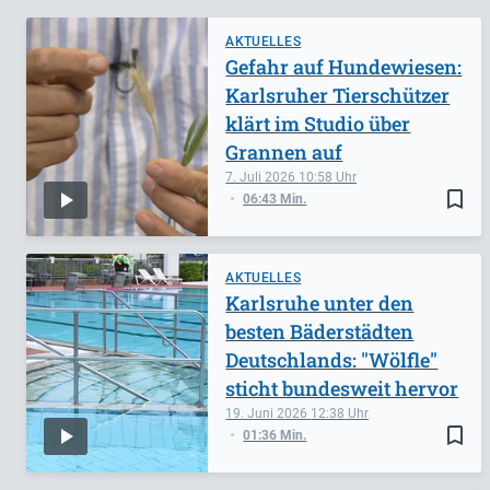
AKTUELLES
Gefahr auf Hundewiesen:
Karlsruher Tierschützer
klärt im Studio über
Grannen auf
7. Juli 2026
10:58
bookmark_border
06:43 Min.
AKTUELLES
Karlsruhe unter den
besten Bäderstädten
Deutschlands: "Wölfle"
sticht bundesweit hervor
19. Juni 2026
12:38
bookmark_border
01:36 Min.