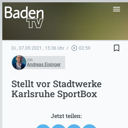
menu
bookmark_border
play_circle_outline
Di., 07.09.2021
, 15:36 Uhr
/
02:59
VON
Andreas Eisinger
Stellt vor Stadtwerke
Karlsruhe SportBox