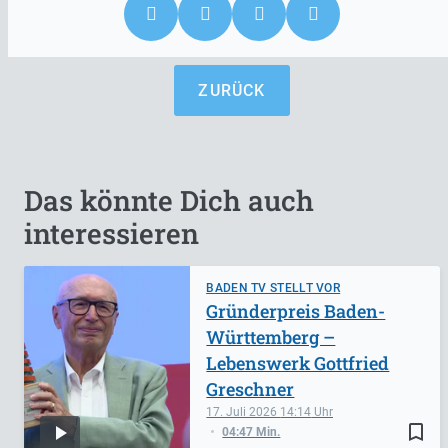
ZURÜCK
Das könnte Dich auch
interessieren
BADEN TV STELLT VOR
Gründerpreis Baden-
Württemberg –
Lebenswerk Gottfried
Greschner
17. Juli 2026
14:14
bookmark_border
04:47 Min.