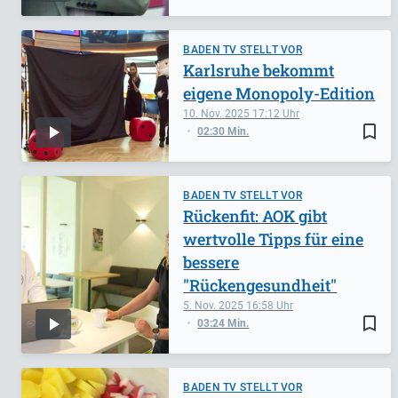
BADEN TV STELLT VOR
Karlsruhe bekommt
eigene Monopoly-Edition
10. Nov. 2025
17:12
bookmark_border
02:30 Min.
BADEN TV STELLT VOR
Rückenfit: AOK gibt
wertvolle Tipps für eine
bessere
"Rückengesundheit"
5. Nov. 2025
16:58
bookmark_border
03:24 Min.
BADEN TV STELLT VOR