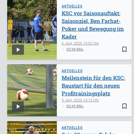
AKTUELLES
KSC vor Saisonauftakt:
Saisonziel, Ben Farhat-
Poker und Bewegung im
Kader
6. Aug. 2026
18:02
bookmark_border
03:36 Min.
AKTUELLES
Meilenstein für den KSC:
Baustart für den neuen
Profitrainingsplatz
5. Aug. 2026
14:13
bookmark_border
02:43 Min.
AKTUELLES