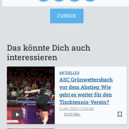
ZURÜCK
Das könnte Dich auch
interessieren
AKTUELLES
ASC Grünwettersbach
vor dem Abstieg: Wie
geht es weiter für den
Tischtennis-Verein?
2. Apr. 2026
17:09
bookmark_border
02:25 Min.