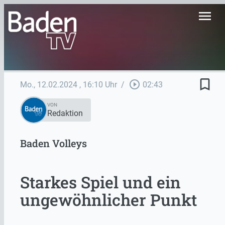
menu
bookmark_border
play_circle_outline
Mo., 12.02.2024
, 16:10 Uhr
/
02:43
VON
Redaktion
Baden Volleys
Starkes Spiel und ein
ungewöhnlicher Punkt