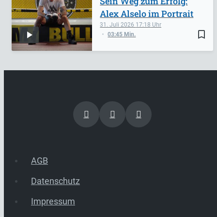
Sein Weg zum Erfolg:
Alex Alselo im Portrait
31. Juli 2026
17:18
bookmark_border
03:45 Min.
AGB
Datenschutz
Impressum