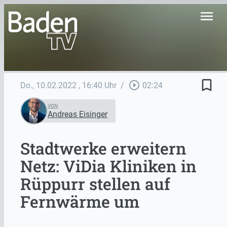
menu
bookmark_border
play_circle_outline
Do., 10.02.2022
, 16:40 Uhr
/
02:24
VON
Andreas Eisinger
Stadtwerke erweitern
Netz: ViDia Kliniken in
Rüppurr stellen auf
Fernwärme um