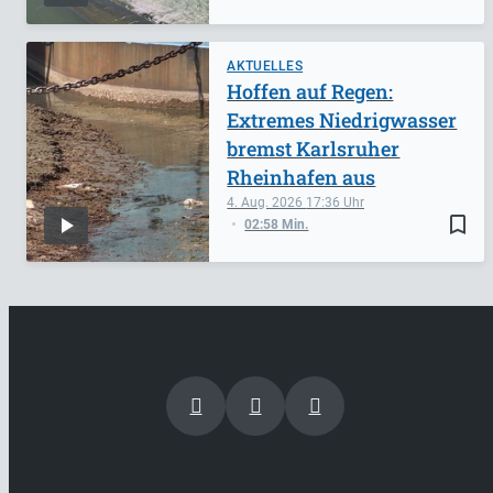
AKTUELLES
Hoffen auf Regen:
Extremes Niedrigwasser
bremst Karlsruher
Rheinhafen aus
4. Aug. 2026
17:36
bookmark_border
02:58 Min.