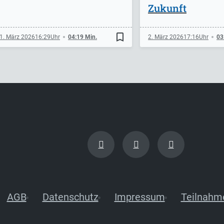
Zukunft
bookmark_border
1. März 2026
16:29
04:19 Min.
2. März 2026
17:16
03
AGB
Datenschutz
Impressum
Teilnahm