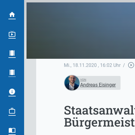
play_circle_outline
Mi., 18.11.2020
, 16:02 Uhr
/
VON
Andreas Eisinger
Staatsanwal
Bürgermeist