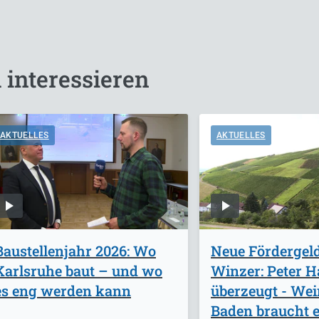
 interessieren
AKTUELLES
AKTUELLES
Baustellenjahr 2026: Wo
Neue Fördergeld
Karlsruhe baut – und wo
Winzer: Peter 
es eng werden kann
überzeugt - We
Baden braucht e