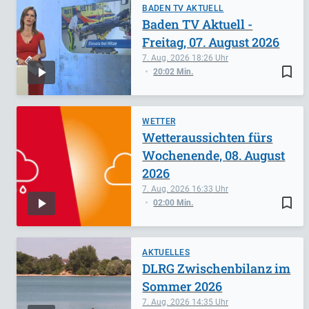
BADEN TV AKTUELL
Baden TV Aktuell -
Freitag, 07. August 2026
7. Aug. 2026
18:26
bookmark_border
20:02 Min.
WETTER
Wetteraussichten fürs
Wochenende, 08. August
2026
7. Aug. 2026
16:33
bookmark_border
02:00 Min.
AKTUELLES
DLRG Zwischenbilanz im
Sommer 2026
7. Aug. 2026
14:35