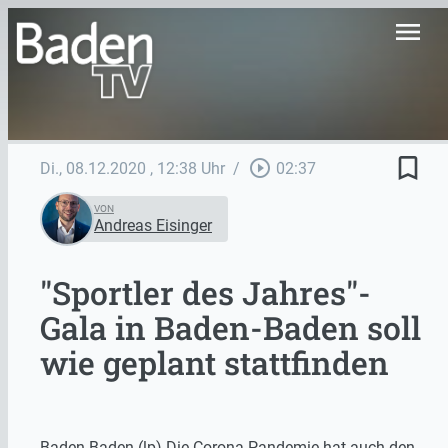
menu
bookmark_border
play_circle_outline
Di., 08.12.2020
, 12:38 Uhr
/
02:37
VON
Andreas Eisinger
"Sportler des Jahres"-
Gala in Baden-Baden soll
wie geplant stattfinden
Baden-Baden (lp) Die Corona-Pandemie hat auch den