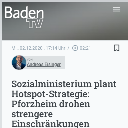
menu
bookmark_border
play_circle_outline
Mi., 02.12.2020
, 17:14 Uhr
/
02:21
VON
Andreas Eisinger
Sozialministerium plant
Hotspot-Strategie:
Pforzheim drohen
strengere
Einschränkungen