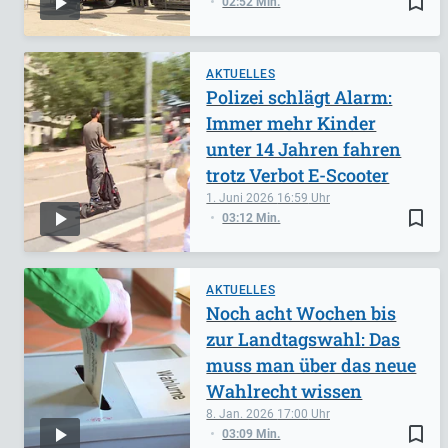
bookmark_border
02:52 Min.
AKTUELLES
Polizei schlägt Alarm:
Immer mehr Kinder
unter 14 Jahren fahren
trotz Verbot E-Scooter
1. Juni 2026
16:59
bookmark_border
03:12 Min.
AKTUELLES
Noch acht Wochen bis
zur Landtagswahl: Das
muss man über das neue
Wahlrecht wissen
8. Jan. 2026
17:00
bookmark_border
03:09 Min.