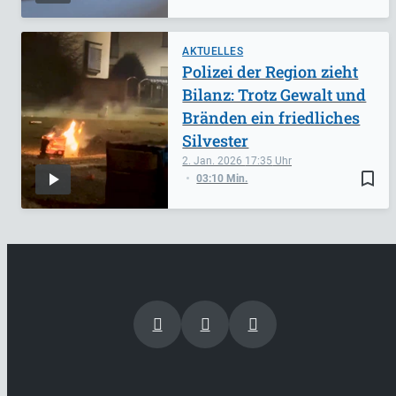
AKTUELLES
Polizei der Region zieht
Bilanz: Trotz Gewalt und
Bränden ein friedliches
Silvester
2. Jan. 2026
17:35
bookmark_border
03:10 Min.