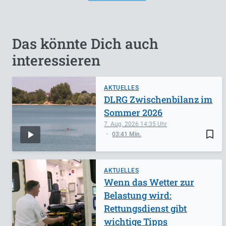
Das könnte Dich auch
interessieren
AKTUELLES
DLRG Zwischenbilanz im
Sommer 2026
7. Aug. 2026
14:35
bookmark_border
03:41 Min.
AKTUELLES
Wenn das Wetter zur
Belastung wird:
Rettungsdienst gibt
wichtige Tipps