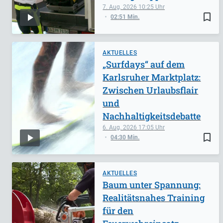
7. Aug. 2026
10:25
bookmark_border
02:51 Min.
AKTUELLES
„Surfdays“ auf dem
Karlsruher Marktplatz:
Zwischen Urlaubsflair
und
Nachhaltigkeitsdebatte
6. Aug. 2026
17:05
bookmark_border
04:30 Min.
AKTUELLES
Baum unter Spannung:
Realitätsnahes Training
für den