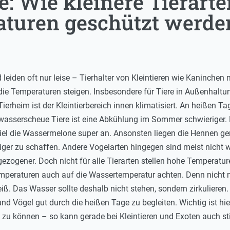
: Wie kleinere Tierarte
turen geschützt werde
d leiden oft nur leise – Tierhalter von Kleintieren wie Kaninche
die Temperaturen steigen. Insbesondere für Tiere in Außenhal
Tierheim ist der Kleintierbereich innen klimatisiert. An heißen T
 wasserscheue Tiere ist eine Abkühlung im Sommer schwieriger.
el die Wassermelone super an. Ansonsten liegen die Hennen ger
r zu schaffen. Andere Vogelarten hingegen sind meist nicht w
ezogener. Doch nicht für alle Tierarten stellen hohe Temperatur
peraturen auch auf die Wassertemperatur achten. Denn nicht nu
eiß. Das Wasser sollte deshalb nicht stehen, sondern zirkuliere
und Vögel gut durch die heißen Tage zu begleiten. Wichtig ist hi
 zu können – so kann gerade bei Kleintieren und Exoten auch sti