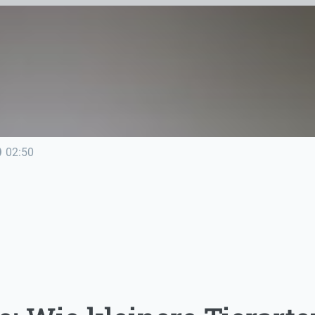
line
02:50