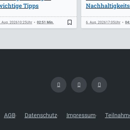
wichtige Tipps
Nachhaltigkeits
bookmark_border
. Aug. 2026
10:25
02:51 Min.
6. Aug. 2026
17:05
04
AGB
Datenschutz
Impressum
Teilnahm