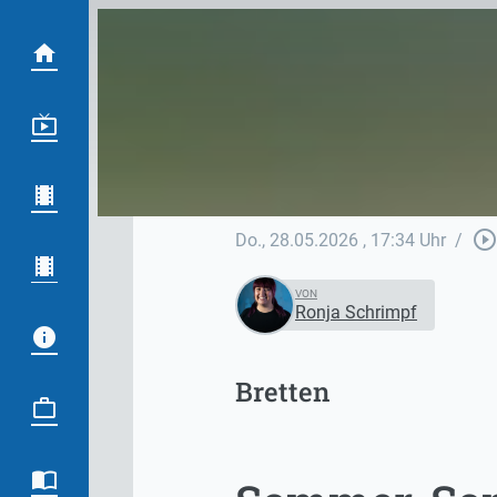
play_circle_outlin
Do., 28.05.2026
, 17:34 Uhr
/
VON
Ronja Schrimpf
Bretten