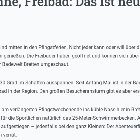
e, Freibad: Das ist neu
 sind mitten in den Pfingstferien. Nicht jeder kann oder will üb
ion genießen: Die Freibäder haben geöffnet und können sich übe
er Badewelt Bretten umgeschaut.
p 30 Grad im Schatten ausspannen. Seit Anfang Mai ist in der Ba
bad in der Region. Den großen Besucheransturm gibt es aber ers
 am verlängerten Pfingstwochenende ins kühle Nass hier in Bret
 für die Sportlichen natürlich das 25-Meter-Schwimmerbecken. 
 aufgestiegen – jedenfalls bei den ganz Kleinen: Der Abenteuerf
n verrät.