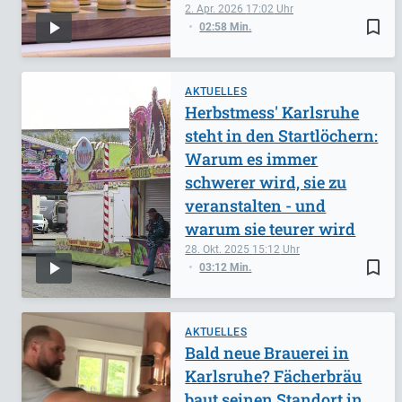
2. Apr. 2026
17:02
bookmark_border
02:58 Min.
AKTUELLES
Herbstmess' Karlsruhe
steht in den Startlöchern:
Warum es immer
schwerer wird, sie zu
veranstalten - und
warum sie teurer wird
28. Okt. 2025
15:12
bookmark_border
03:12 Min.
AKTUELLES
Bald neue Brauerei in
Karlsruhe? Fächerbräu
baut seinen Standort in