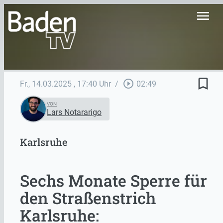
menu
bookmark_border
play_circle_outline
Fr., 14.03.2025
, 17:40 Uhr
/
02:49
VON
Lars Notararigo
Karlsruhe
Sechs Monate Sperre für
den Straßenstrich
Karlsruhe: