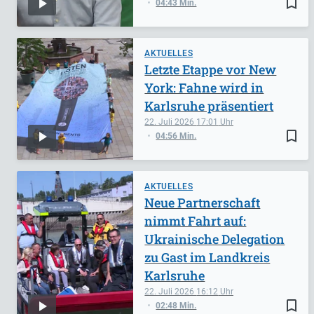
bookmark_border
04:43 Min.
AKTUELLES
Letzte Etappe vor New
York: Fahne wird in
Karlsruhe präsentiert
22. Juli 2026
17:01
bookmark_border
04:56 Min.
AKTUELLES
Neue Partnerschaft
nimmt Fahrt auf:
Ukrainische Delegation
zu Gast im Landkreis
Karlsruhe
22. Juli 2026
16:12
bookmark_border
02:48 Min.