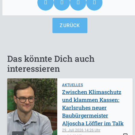
ZURÜCK
Das könnte Dich auch
interessieren
AKTUELLES
Zwischen Klimaschutz
und klammen Kassen:
Karlsruhes neuer
Baubürgermeister
Aljoscha Löffler im Talk
29. Juli 2026
14:26