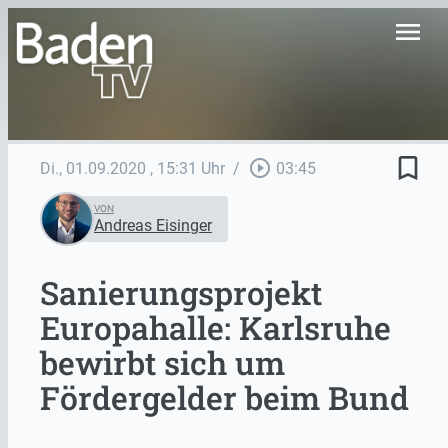
menu
bookmark_border
play_circle_outline
Di., 01.09.2020
, 15:31 Uhr
/
03:45
VON
Andreas Eisinger
Sanierungsprojekt
Europahalle: Karlsruhe
bewirbt sich um
Fördergelder beim Bund