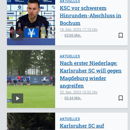
AKTUELLES
KSC vor schwerem
Hinrunden-Abschluss in
Bochum
18. Dez. 2025
17:10
bookmark_border
03:06 Min.
AKTUELLES
Nach erster Niederlage:
Karlsruher SC will gegen
Magdeburg wieder
angreifen
25. Sep. 2025
16:52
bookmark_border
02:44 Min.
AKTUELLES
Karlsruher SC auf