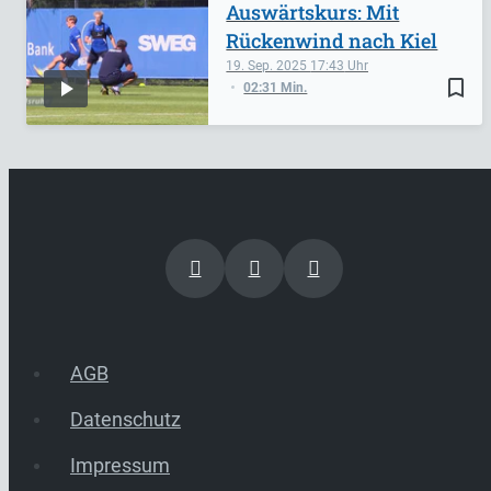
Auswärtskurs: Mit
Rückenwind nach Kiel
19. Sep. 2025
17:43
bookmark_border
02:31 Min.
AGB
Datenschutz
Impressum