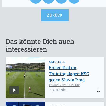
ZURÜCK
Das könnte Dich auch
interessieren
AKTUELLES
Erster Test im
Trainingslager: KSC
gegen Slavia Prag
12. Jan. 2026
16:20
bookmark_border
01:17 Min.