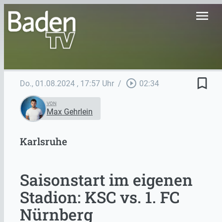
menu
bookmark_border
play_circle_outline
Do., 01.08.2024
, 17:57 Uhr
/
02:34
VON
Max Gehrlein
Karlsruhe
Saisonstart im eigenen
Stadion: KSC vs. 1. FC
Nürnberg