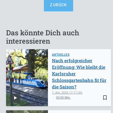
ZURÜCK
Das könnte Dich auch
interessieren
AKTUELLES
Nach erfolgreicher
Eröffnung: Wie bleibt die
Karlsruher
Schlossgartenbahn fit für
die Saison?
7. Apr. 2026
17:17
bookmark_border
03:50 Min.