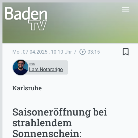
menu
bookmark_border
play_circle_outline
Mo., 07.04.2025
, 10:10 Uhr
/
03:15
VON
Lars Notararigo
Karlsruhe
Saisoneröffnung bei
strahlendem
Sonnenschein: