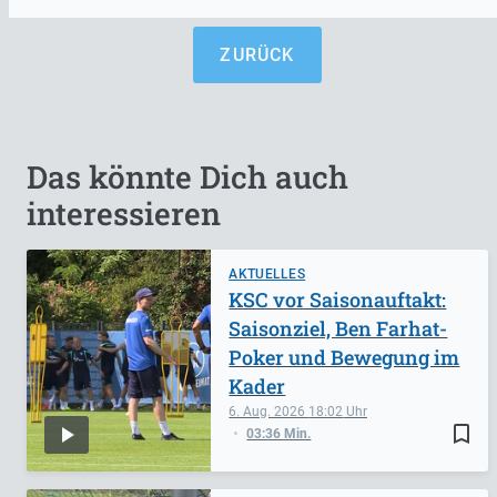
ZURÜCK
Das könnte Dich auch
interessieren
AKTUELLES
KSC vor Saisonauftakt:
Saisonziel, Ben Farhat-
Poker und Bewegung im
Kader
6. Aug. 2026
18:02
bookmark_border
03:36 Min.