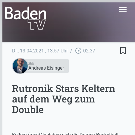
menu
bookmark_border
play_circle_outline
Di., 13.04.2021
, 13:57 Uhr
/
02:37
VON
Andreas Eisinger
Rutronik Stars Keltern
auf dem Weg zum
Double
Keltern (mcs)Nachdem sich die Damen-Basketball