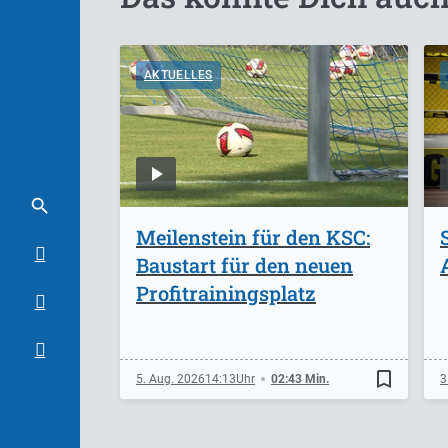
AKTUELLES
Meilenstein für den KSC:
Baustart für den neuen
Profitrainingsplatz
bookmark_border
5. Aug. 2026
14:13
02:43 Min.
3