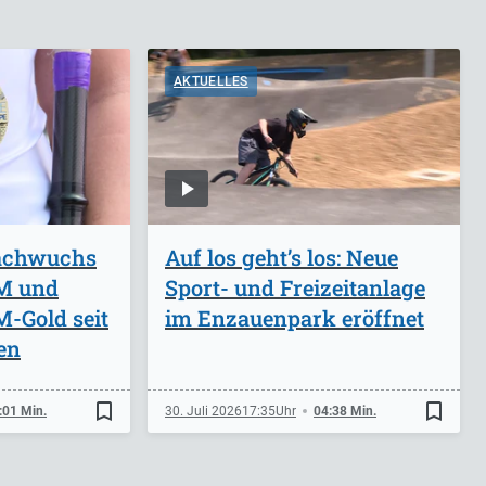
AKTUELLES
achwuchs
Auf los geht’s los: Neue
EM und
Sport- und Freizeitanlage
M-Gold seit
im Enzauenpark eröffnet
en
bookmark_border
bookmark_border
:01 Min.
30. Juli 2026
17:35
04:38 Min.